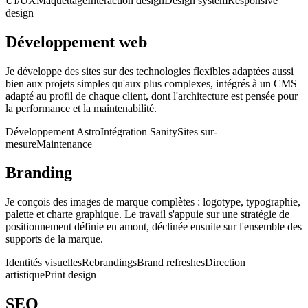
UI/UX
Maquettage
Interaction design
Design system
Responsive
design
Développement web
Je développe des sites sur des technologies flexibles adaptées aussi
bien aux projets simples qu'aux plus complexes, intégrés à un CMS
adapté au profil de chaque client, dont l'architecture est pensée pour
la performance et la maintenabilité.
Développement Astro
Intégration Sanity
Sites sur-
mesure
Maintenance
Branding
Je conçois des images de marque complètes : logotype, typographie,
palette et charte graphique. Le travail s'appuie sur une stratégie de
positionnement définie en amont, déclinée ensuite sur l'ensemble des
supports de la marque.
Identités visuelles
Rebrandings
Brand refreshes
Direction
artistique
Print design
SEO