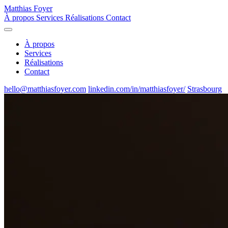
Matthias Foyer
À propos
Services
Réalisations
Contact
À propos
Services
Réalisations
Contact
hello@matthiasfoyer.com
linkedin.com/in/matthiasfoyer/
Strasbourg