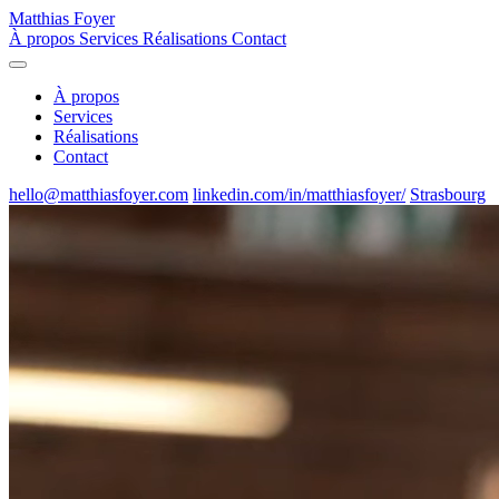
Matthias Foyer
À propos
Services
Réalisations
Contact
À propos
Services
Réalisations
Contact
hello@matthiasfoyer.com
linkedin.com/in/matthiasfoyer/
Strasbourg