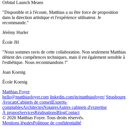
Orbital Launch Means
"Disponible et à l'écoute, Matthias a su être force de proposition
dans la direction artistique et l'expérience utilisateur. Je
recommande."
Jérémy Hurler
École JH
"Nous sommes ravis de cette collaboration. Non seulement Matthias
détient des compétences techniques, mais il est également sensible à
l'esthétique. Nous recommandons !"
Joan Koenig
École Koenig
Matthias Foyer
hello@matthiasfoyer.com
linkedin.com/in/matthiasfoyer/
Strasbourg
Avocats
Cabinets de conseil
Experts-
comptables
Architectes
Notaires
Autres cabinets d'expertise
À propos
Services
Réalisations
Blog
Contact
© 2026 Matthias Foyer. Tous droits réservés.
Mentions légales
Politique de confidentialité