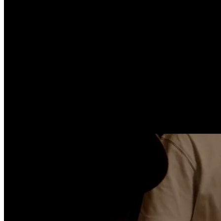
détaillée et interactive, témoignages d’élèves, et formulaire de contac
encourager la prise de cours d’essai.
Le webdesign privilégie la sobriété et l’élégance, avec des animations 
et accueillante, reflétant la personnalité du professeur et son approc
se projeter dans les cours.
De nombreux élèves ont souligné que le site a été un facteur clé dans
La solution Webflow offre une maintenance simplifiée et des performanc
possible dans la région mulhousienne.