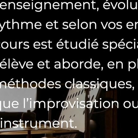
male, avec des appels à l’action stratégiquement placés pour
e à la lisibilité. L’ensemble crée une présence en ligne professionnelle
entation permettant aux visiteurs de découvrir Jérémy en action et de
upports (desktop, tablette, mobile) pour toucher le plus large public