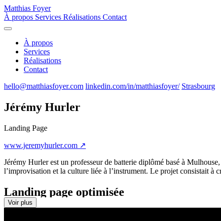
Matthias Foyer
À propos
Services
Réalisations
Contact
À propos
Services
Réalisations
Contact
hello@matthiasfoyer.com
linkedin.com/in/matthiasfoyer/
Strasbourg
Jérémy Hurler
Landing Page
www.jeremyhurler.com ↗
Jérémy Hurler est un professeur de batterie diplômé basé à Mulhouse,
l’improvisation et la culture liée à l’instrument. Le projet consistait à c
Landing page optimisée
Voir plus
Le site développé sous Webflow adopte une structure one-page claire et i