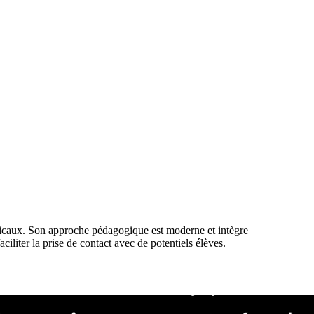
usicaux. Son approche pédagogique est moderne et intègre
faciliter la prise de contact avec de potentiels élèves.
ions : présentation du professeur et de sa méthode, grille tarifaire