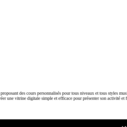
 proposant des cours personnalisés pour tous niveaux et tous styles m
réer une vitrine digitale simple et efficace pour présenter son activité et 
ntuitive, guidant naturellement le visiteur à travers les différentes sect