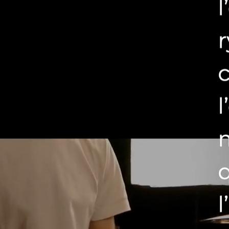
t. Cette architecture permet une navigation fluide et une conversion opti
et interactions soignées qui dynamisent l’expérience utilisateur sans nuir
he pédagogique bienveillante. Le site intègre également une vidéo de prés
 leur décision de choisir Jérémy comme professeur.
es optimales, tout en garantissant une parfaite adaptation sur tous les s