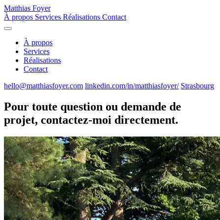
Matthias Foyer
À propos
Services
Réalisations
Contact
À propos
Services
Réalisations
Contact
hello@matthiasfoyer.com
linkedin.com/in/matthiasfoyer/
Strasbourg
Pour toute question ou demande de
projet, contactez-moi directement.